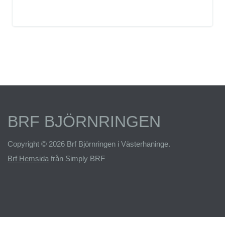
BRF BJÖRNRINGEN
Copyright © 2026 Brf Björnringen i Västerhaninge.
Brf Hemsida
från Simply BRF