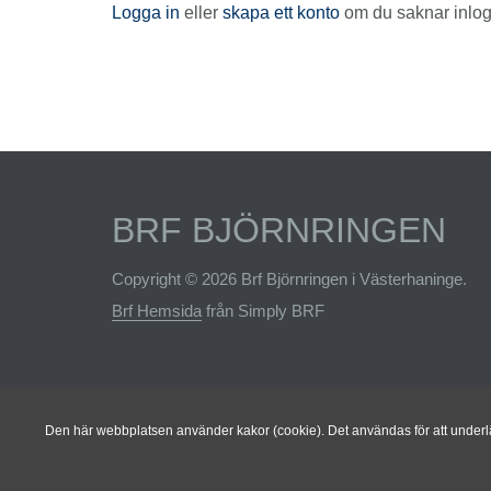
Logga in
eller
skapa ett konto
om du saknar inlog
BRF BJÖRNRINGEN
Copyright © 2026 Brf Björnringen i Västerhaninge.
Brf Hemsida
från Simply BRF
Den här webbplatsen använder kakor (cookie). Det användas för att underlät