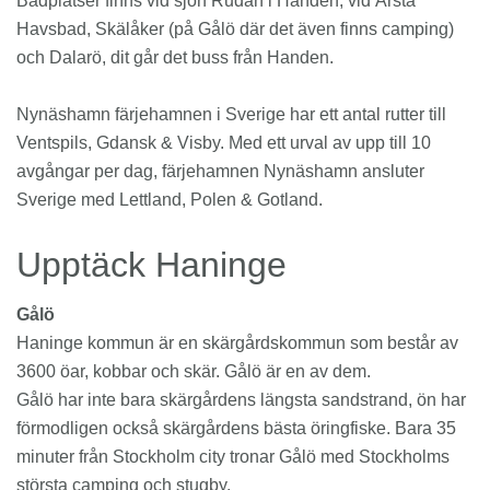
Badplatser finns vid sjön Rudan i Handen, vid Årsta
Havsbad, Skälåker (på Gålö där det även finns camping)
och Dalarö, dit går det buss från Handen.
Nynäshamn färjehamnen i Sverige har ett antal rutter till
Ventspils, Gdansk & Visby. Med ett urval av upp till 10
avgångar per dag, färjehamnen Nynäshamn ansluter
Sverige med Lettland, Polen & Gotland.
Upptäck Haninge
Gålö
Haninge kommun är en skärgårdskommun som består av
3600 öar, kobbar och skär. Gålö är en av dem.
Gålö har inte bara skärgårdens längsta sandstrand, ön har
förmodligen också skärgårdens bästa öringfiske. Bara 35
minuter från Stockholm city tronar Gålö med Stockholms
största camping och stugby.